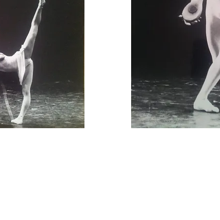
CONTATTI
indirizzo mail:
matbuongiorno@gmail.com
—