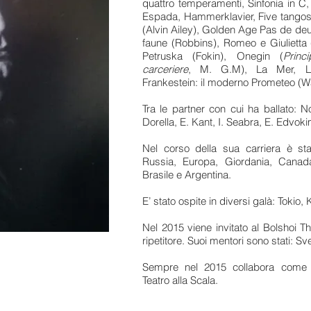
quattro temperamenti, Sinfonia in C,
Espada, Hammerklavier, Five tangos,
(Alvin Ailey), Golden Age Pas de deux
faune (Robbins), Romeo e Giulietta 
Petruska (Fokin), Onegin (
Princ
carceriere
, M. G.M), La Mer, L'
Frankestein: il moderno Prometeo (Wa
Tra le partner con cui ha ballato: No
Dorella, E. Kant, I. Seabra, E. Edvo
Nel corso della sua carriera è sta
Russia, Europa, Giordania, Canada
Brasile e Argentina.
E’ stato ospite in diversi galà: Tokio,
Nel 2015 viene invitato al Bolshoi 
ripetitore. Suoi mentori sono stati: S
Sempre nel 2015 collabora come i
Teatro alla Scala.