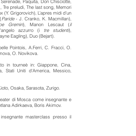
 Serenade, Paquita, Don Chisciotte,
 Tre preludi, The last song, Memori
 (Y. Grigorovich), L’apres midi d’un
(
Paride
- J. Cranko, K. Macmillan),
ipe Gremin
), Manon Lescaut (
il
angelo azzurro (i
tre studenti
),
yne Eagling), Duo (Bejart).
elle Pointois, A.Ferri, C. Fracci, O.
kimova, O. Novikova.
to in tourneè in: Giappone, Cina,
, Stati Uniti d'America, Messico,
 Kioto, Osaka, Sarasota, Zurigo.
Theater di Mosca come insegnante e
vetlana Adirkaeva, Boris Akimov.
nsegnante masterclass presso il